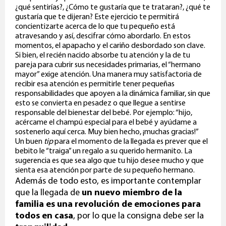
¿qué sentirías?, ¿Cómo te gustaría que te trataran?, ¿qué te
gustaría que te dijeran? Este ejercicio te permitirá
concientizarte acerca de lo que tu pequeño está
atravesando y así, descifrar cómo abordarlo. En estos
momentos, el apapacho y el cariño desbordado son clave.
Si bien, el recién nacido absorbe tu atención y la de tu
pareja para cubrir sus necesidades primarias, el “hermano
mayor” exige atención. Una manera muy satisfactoria de
recibir esa atención es permitirle tener pequeñas
responsabilidades que apoyen a la dinámica familiar, sin que
esto se convierta en pesadez o que llegue a sentirse
responsable del bienestar del bebé. Por ejemplo: “hijo,
acércame el champú especial para el bebé y ayúdame a
sostenerlo aquí cerca. Muy bien hecho, ¡muchas gracias!”
Un buen
tip
para el momento de la llegada es prever que el
bebito le “traiga” un regalo a su querido hermanito. La
sugerencia es que sea algo que tu hijo desee mucho y que
sienta esa atención por parte de su pequeño hermano.
Además de todo esto, es importante contemplar
que la llegada de
un nuevo miembro de la
familia es una revolución de emociones para
todos en casa
, por lo que la consigna debe ser la