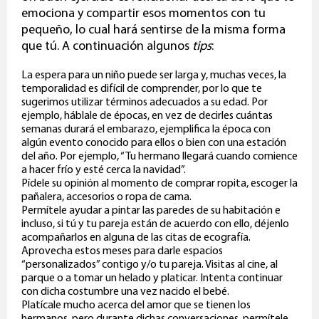
emociona y compartir esos momentos con tu
pequeño, lo cual hará sentirse de la misma forma
que tú. A continuación algunos
tips
:
La espera para un niño puede ser larga y, muchas veces, la
temporalidad es difícil de comprender, por lo que te
sugerimos utilizar términos adecuados a su edad. Por
ejemplo, háblale de épocas, en vez de decirles cuántas
semanas durará el embarazo, ejemplifica la época con
algún evento conocido para ellos o bien con una estación
del año. Por ejemplo, “Tu hermano llegará cuando comience
a hacer frío y esté cerca la navidad”.
Pídele su opinión al momento de comprar ropita, escoger la
pañalera, accesorios o ropa de cama.
Permítele ayudar a pintar las paredes de su habitación e
incluso, si tú y tu pareja están de acuerdo con ello, déjenlo
acompañarlos en alguna de las citas de ecografía.
Aprovecha estos meses para darle espacios
“personalizados” contigo y/o tu pareja. Visitas al cine, al
parque o a tomar un helado y platicar. Intenta continuar
con dicha costumbre una vez nacido el bebé.
Platícale mucho acerca del amor que se tienen los
hermanos, pero durante dichas conversaciones, permítele