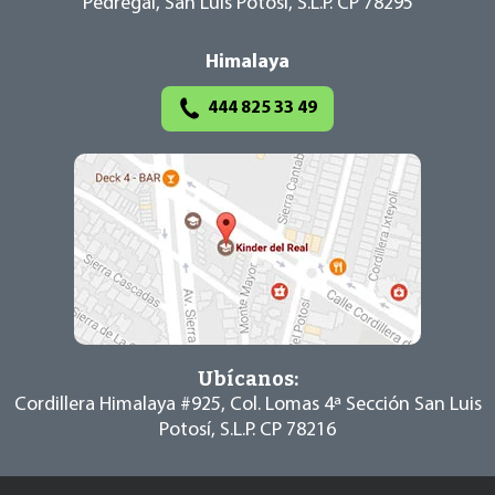
Pedregal, San Luis Potosí,
S.L.P. CP 78295
Himalaya
444 825 33 49
Ubícanos:
Cordillera Himalaya #925, Col. Lomas 4ª Sección
San Luis
Potosí, S.L.P. CP 78216