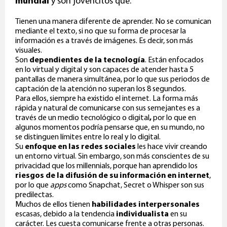
mundial
y son jovencitos que:
Tienen una manera diferente de aprender. No se comunican
mediante el texto, si no que su forma de procesar la
información es a través de imágenes. Es decir, son más
visuales.
Son
dependientes de la tecnología
. Están enfocados
en lo virtual y digital y son capaces de atender hasta 5
pantallas de manera simultánea, por lo que sus periodos de
captación de la atención no superan los 8 segundos.
Para ellos, siempre ha existido el internet. La forma más
rápida y natural de comunicarse con sus semejantes es a
través de un medio tecnológico o digital
,
por lo que en
algunos momentos podría pensarse que, en su mundo, no
se distinguen límites entre lo real y lo digital.
Su
enfoque en las redes sociales
les hace vivir creando
un entorno virtual. Sin embargo, son más conscientes de su
privacidad que los millennials, porque han aprendido los
riesgos de la difusión de su información en internet
,
por lo que
apps
como Snapchat, Secret o Whisper son sus
predilectas.
Muchos de ellos tienen
habilidades interpersonales
escasas, debido a la tendencia
individualista
en su
carácter. Les cuesta comunicarse frente a otras personas.