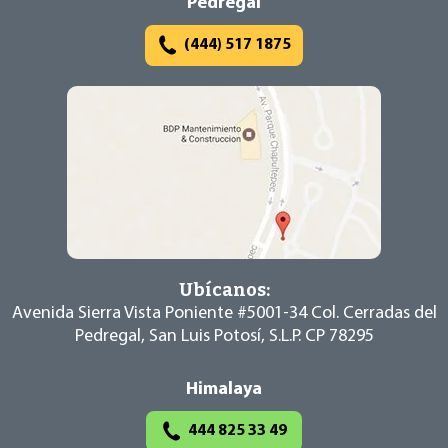
Pedregal
(444) 517 1875
Ubícanos:
Avenida Sierra Vista Poniente #5001-34
Col. Cerradas del
Pedregal, San Luis Potosí,
S.L.P. CP 78295
Himalaya
444 825 33 49