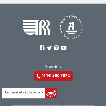
Atención:
(444) 580 7072
Conoce el recorrido >