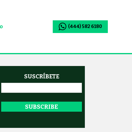
io
(444) 582 6180
SUSCRÍBETE
Email
*