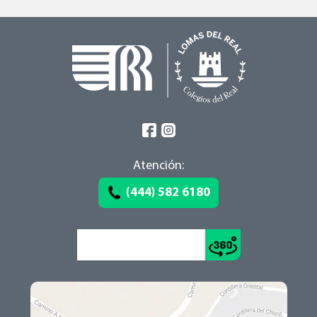
Atención:
(444) 582 6180
Conoce el recorrido >