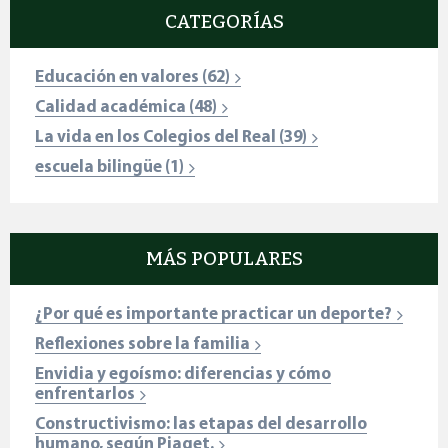
CATEGORÍAS
Educación en valores
(62)
Calidad académica
(48)
La vida en los Colegios del Real
(39)
escuela bilingüe
(1)
MÁS POPULARES
¿Por qué es importante practicar un deporte?
Reflexiones sobre la familia
Envidia y egoísmo: diferencias y cómo
enfrentarlos
Constructivismo: las etapas del desarrollo
humano, según Piaget.