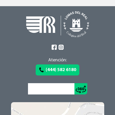
Atención:
(444) 582 6180
Conoce el recorrido >