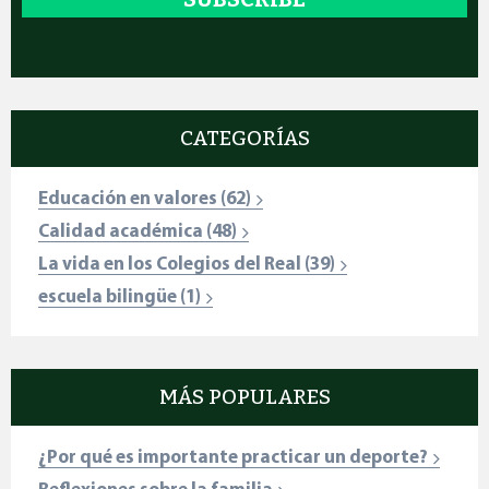
CATEGORÍAS
Educación en valores
(62)
Calidad académica
(48)
La vida en los Colegios del Real
(39)
escuela bilingüe
(1)
MÁS POPULARES
¿Por qué es importante practicar un deporte?