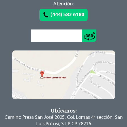
Atención:
(444) 582 6180
Conoce el recorrido >
Ubícanos:
Camino Presa San José 2005, Col. Lomas 4ª
sección, San
Luis Potosí, S.L.P. CP 78216