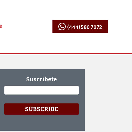
io
(444) 580 7072
Suscríbete
Email
*