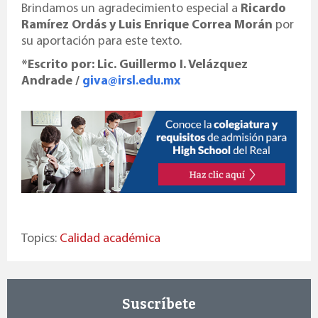
Brindamos un agradecimiento especial a
Ricardo
Ramírez Ordás y Luis Enrique Correa Morán
por
su aportación para este texto.
*Escrito por: Lic. Guillermo I. Velázquez
Andrade /
giva@irsl.edu.mx
Topics:
Calidad académica
Suscríbete